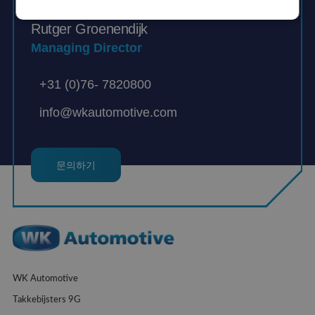
Rutger Groenendijk
Managing Director
+31 (0)76- 7820800
info@wkautomotive.com
문의하기
WK Automotive
Takkebijsters 9G