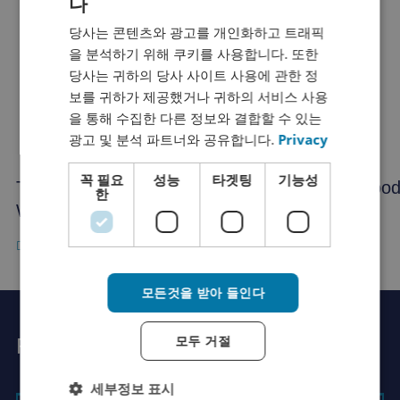
다
DUTCH
당사는 콘텐츠와 광고를 개인화하고 트래픽
FRENCH
을 분석하기 위해 쿠키를 사용합니다. 또한
ENGLISH
당사는 귀하의 당사 사이트 사용에 관한 정
보를 귀하가 제공했거나 귀하의 서비스 사용
GERMAN
을 통해 수집한 다른 정보와 결합할 수 있는
SPANISH
광고 및 분석 파트너와 공유합니다.
Privacy
CHINESE (SIMPLIFIED)
꼭 필요
성능
타겟팅
기능성
Translating your WordPress website with
Good 
RUSSIAN
한
WPML
ITALIAN
JAPANESE
KOREAN
모든것을 받아 들인다
모두 거절
Rutger에게 물어보세요.
세부정보 표시