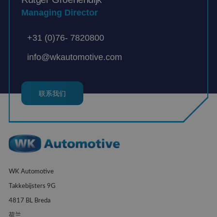
Managing Director
+31 (0)76- 7820800
info@wkautomotive.com
联系我们
WK Automotive
Takkebijsters 9G
4817 BL Breda
荷兰