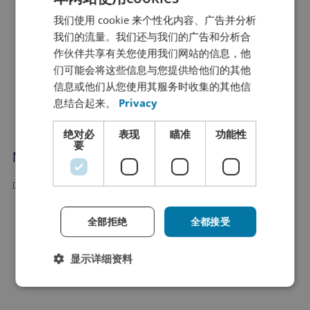
我们使用 cookie 来个性化内容、广告并分析
DUTCH
我们的流量。我们还与我们的广告和分析合
FRENCH
作伙伴共享有关您使用我们网站的信息，他
ENGLISH
们可能会将这些信息与您提供给他们的其他
信息或他们从您使用其服务时收集的其他信
GERMAN
息结合起来。
Privacy
SPANISH
绝对必
表现
瞄准
功能性
CHINESE (SIMPLIFIED)
要
New Year's discount on your translation
RUSSIAN
ITALIAN
JAPANESE
全部拒绝
全都接受
KOREAN
显示详细资料