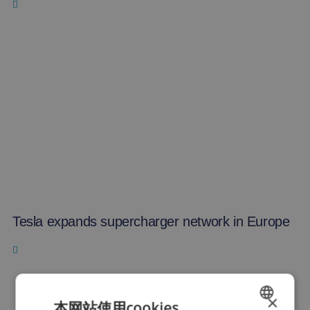
Tesla expands supercharger network in Europe
×
本网站使用cookies