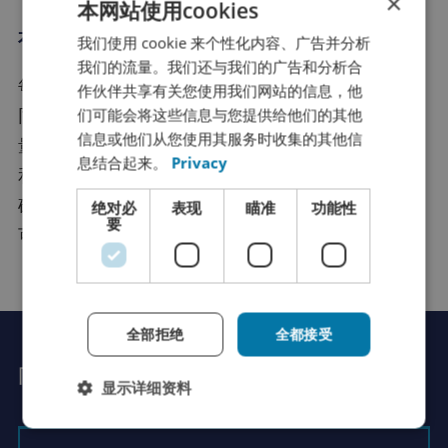
×
本网站使用cookies
本地化专家
我们使用 cookie 来个性化内容、广告并分析
DUTCH
我们的流量。我们还与我们的广告和分析合
FRENCH
每个国家的风俗习惯、标准价值、法律制度各不相
作伙伴共享有关您使用我们网站的信息，他
ENGLISH
们可能会将这些信息与您提供给他们的其他
同。翻译文本时，我们自然也会将这些因素纳入考
信息或他们从您使用其服务时收集的其他信
GERMAN
量。这会涉及到调整度量衡、惯用语和谚语、日期
息结合起来。
Privacy
和时间符号，以及拼写偏好等方面。因此，您可以
SPANISH
确保自己的文案能够符合用户的文化和习惯。这样
绝对必
表现
瞄准
功能性
CHINESE (SIMPLIFIED)
要
可以避免用户产生误解。
RUSSIAN
ITALIAN
JAPANESE
全部拒绝
全都接受
KOREAN
向Rutger 提问
显示详细资料