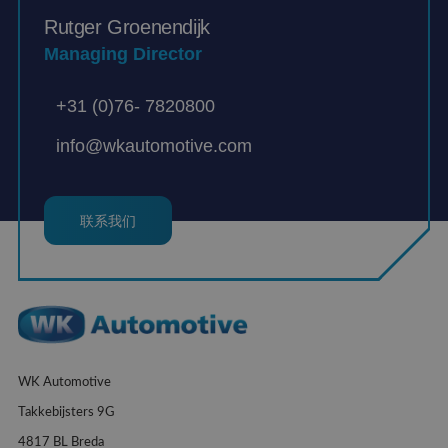
Rutger Groenendijk
Managing Director
+31 (0)76- 7820800
info@wkautomotive.com
联系我们
WK Automotive
Takkebijsters 9G
4817 BL Breda