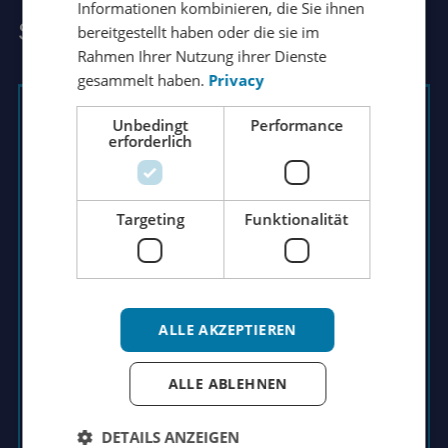
Informationen kombinieren, die Sie ihnen
RUSSIAN
Stellen Sie Rutger Ihre Frage
bereitgestellt haben oder die sie im
ITALIAN
Rahmen Ihrer Nutzung ihrer Dienste
gesammelt haben.
Privacy
JAPANESE
KOREAN
Unbedingt
Performance
Rutger Groenendijk
erforderlich
Geschäftsführender Direktor
Haben Sie Fragen zu unseren Produkten
Targeting
Funktionalität
und Dienstleistungen? Möchten Sie erfahren,
was wir für Sie tun können? Gerne
vereinbaren wir mit Ihnen einen Termin für
ein persönliches Kennenlernen!
ALLE AKZEPTIEREN
+31 (0)162 431 469
ALLE ABLEHNEN
info@wkautomotive.com
DETAILS ANZEIGEN