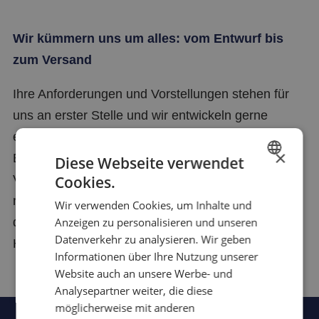
Wir kümmern uns um alles: vom Entwurf bis
zum Versand
Ihre Anforderungen und Vorstellungen stehen für
uns an erster Stelle und wir entwickeln gerne
effektive und funktionelle Designs für Sie. Bei
×
Bedarf können wir auch den Druck und den
Diese Webseite verwendet
Versand übernehmen. In jedes Land. Sie haben
Cookies.
DUTCH
nur einen einzigen Ansprechpartner und können
Wir verwenden Cookies, um Inhalte und
FRENCH
darauf vertrauen, dass alles klappt.
Anzeigen zu personalisieren und unseren
ENGLISH
Datenverkehr zu analysieren. Wir geben
Hundertprozentig!
Informationen über Ihre Nutzung unserer
GERMAN
Website auch an unsere Werbe- und
SPANISH
Analysepartner weiter, die diese
CHINESE (SIMPLIFIED)
möglicherweise mit anderen