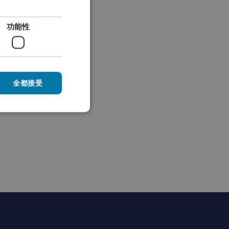
ENGLISH
功能性
GERMAN
SPANISH
CHINESE (SIMPLIFIED)
RUSSIAN
全都接受
ITALIAN
JAPANESE
KOREAN