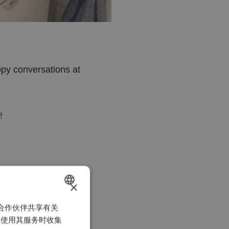
ppy conversations at
!
×
析合作伙伴共享有关
DUTCH
您使用其服务时收集
FRENCH