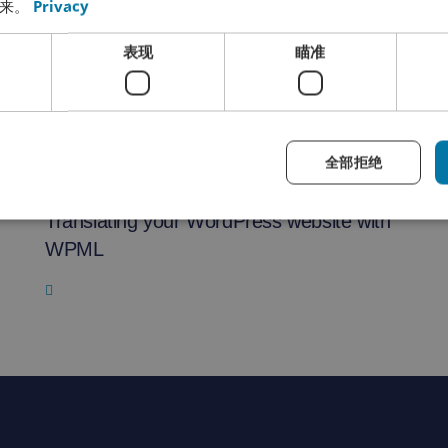
来。
Privacy
表现
瞄准
全部拒绝
Translating your WordPress website with
WPML