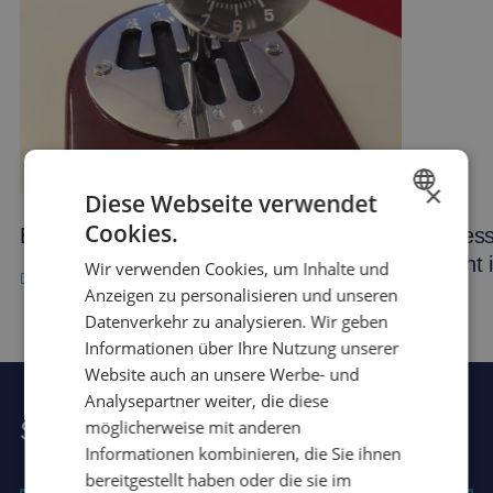
×
Diese Webseite verwendet
Cookies.
Best wishes
Pres
DUTCH
geht 
Wir verwenden Cookies, um Inhalte und
FRENCH
Anzeigen zu personalisieren und unseren
ENGLISH
Datenverkehr zu analysieren. Wir geben
Informationen über Ihre Nutzung unserer
GERMAN
Website auch an unsere Werbe- und
SPANISH
Analysepartner weiter, die diese
CHINESE (SIMPLIFIED)
möglicherweise mit anderen
Stellen Sie Rutger Ihre Frage
Informationen kombinieren, die Sie ihnen
RUSSIAN
bereitgestellt haben oder die sie im