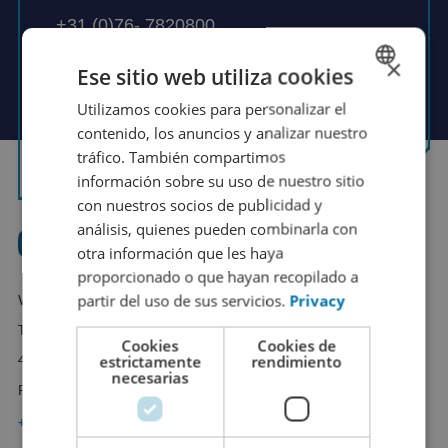
+31 (0)76- 7820800
×
info@wkautomotive.com
Ese sitio web utiliza cookies
Utilizamos cookies para personalizar el
DUTCH
contenido, los anuncios y analizar nuestro
Contacte con nosotros
FRENCH
tráfico. También compartimos
ENGLISH
información sobre su uso de nuestro sitio
con nuestros socios de publicidad y
GERMAN
análisis, quienes pueden combinarla con
SPANISH
otra información que les haya
proporcionado o que hayan recopilado a
CHINESE (SIMPLIFIED)
partir del uso de sus servicios.
Privacy
WK Automotive
RUSSIAN
Takkebijsters 9G
Cookies
Cookies de
ITALIAN
estrictamente
rendimiento
4817 BL Breda
necesarias
JAPANESE
Países Bajos
KOREAN
+31 (0)76- 7820800