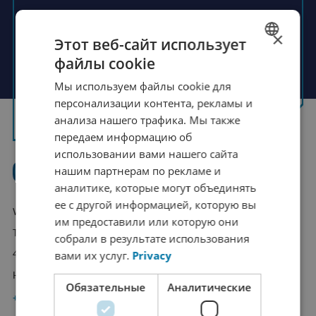
+31 (0)76- 7820800
×
Этот веб-сайт использует
info@wkautomotive.com
файлы cookie
DUTCH
Мы используем файлы cookie для
FRENCH
Свяжитесь с нами
персонализации контента, рекламы и
ENGLISH
анализа нашего трафика. Мы также
передаем информацию об
GERMAN
использовании вами нашего сайта
SPANISH
нашим партнерам по рекламе и
CHINESE (SIMPLIFIED)
аналитике, которые могут объединять
ее с другой информацией, которую вы
RUSSIAN
WK Automotive
им предоставили или которую они
ITALIAN
Takkebijsters 9G
собрали в результате использования
вами их услуг.
Privacy
4817 BL Breda
JAPANESE
Нидерланды
KOREAN
Обязательные
Аналитические
+31 (0)76- 7820800