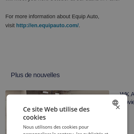
For more information about Equip Auto,
visit
http://en.equipauto.com/
.
Plus de nouvelles
WK Au
movi
×
Ce site Web utilise des
cookies
DUTCH
Nous utilisons des cookies pour
FRENCH
personnaliser le contenu, les publicités et