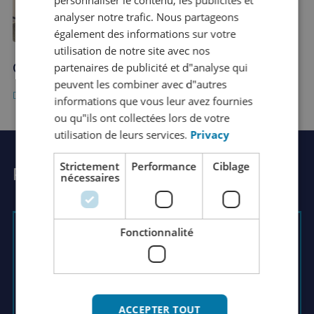
ENGLISH
analyser notre trafic. Nous partageons
également des informations sur votre
GERMAN
utilisation de notre site avec nos
SPANISH
partenaires de publicité et d"analyse qui
Good coffee, happy people!
CHINESE (SIMPLIFIED)
peuvent les combiner avec d"autres
informations que vous leur avez fournies
RUSSIAN
ou qu"ils ont collectées lors de votre
ITALIAN
utilisation de leurs services.
Privacy
JAPANESE
Strictement
Performance
Ciblage
Posez votre question à Rutger
nécessaires
KOREAN
Fonctionnalité
Rutger Groenendijk
Directeur général
Voulez-vous en savoir plus sur nos produits
ACCEPTER TOUT