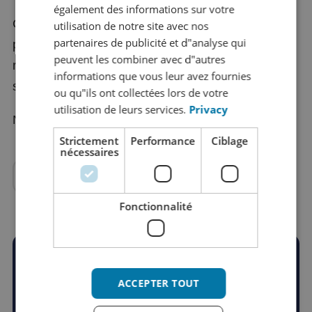
également des informations sur votre
GERMAN
Cherchez-vous également à optimiser votre flux de
utilisation de notre site avec nos
SPANISH
partenaires de publicité et d"analyse qui
production de documents ? Avez-vous besoin de
CHINESE (SIMPLIFIED)
peuvent les combiner avec d"autres
recevoir votre
traduction
en retour rapidement et
informations que vous leur avez fournies
RUSSIAN
sans erreurs ?
ou qu"ils ont collectées lors de votre
ITALIAN
utilisation de leurs services.
Privacy
Nos moteurs tournent déjà, prêts à vous aider.
JAPANESE
Strictement
Performance
Ciblage
nécessaires
KOREAN
Vos avantages
Fonctionnalité
Les clients nous ont évalué avec un
4.9
ACCEPTER TOUT
/ 5
dans les 13 avis
Google
.