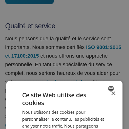
Qualité et service
Nous pensons que la qualité et le service sont
importants. Nous sommes certifiés
ISO 9001:2015
et 17100:2015
et nous offrons une approche
personnelle. En tant que spécialiste du service
complet, nous serions heureux de vous aider pour
votre
processus de documentation
. Nous
pouvons vous assister à chaque étape, du
×
Ce site Web utilise des
développement à la publication du produit final.
cookies
DUTCH
C'est ce qui nous a permis d'être depuis plus de
Nous utilisons des cookies pour
FRENCH
30 ans un partenaire dévoué pour le
secteur
personnaliser le contenu, les publicités et
ENGLISH
automobile
.
analyser notre trafic. Nous partageons