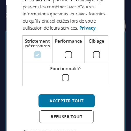
CHINESE (SIMPLIFIED)
peuvent les combiner avec d"autres
informations que vous leur avez fournies
Posez votre question à Rutger
RUSSIAN
ou qu"ils ont collectées lors de votre
ITALIAN
utilisation de leurs services.
Privacy
JAPANESE
Strictement
Performance
Ciblage
Rutger Groenendijk
nécessaires
KOREAN
Directeur général
Voulez-vous en savoir plus sur nos produits
Fonctionnalité
ou nos services ? Êtes-vous curieux de
découvrir ce que nous pouvons faire pour
vous ? Nous serions heureux de planifier un
rendez-vous pour une présentation
ACCEPTER TOUT
personnelle !
REFUSER TOUT
+31 (0)76- 7820800