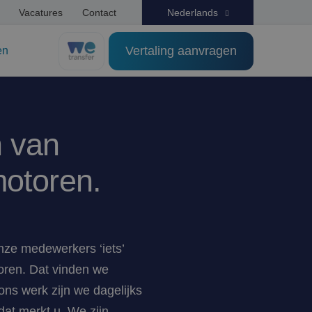
Vacatures
Contact
Nederlands
Vertaling aanvragen
en
n van
motoren.
onze medewerkers ‘iets’
oren. Dat vinden we
 ons werk zijn we dagelijks
dat merkt u. We zijn