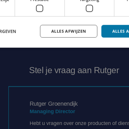
en voor uw monteurs, we denken met u mee en komen m
ERGEVEN
ALLES AFWIJZEN
ALLES 
Stel je vraag aan Rutger
Rutger Groenendijk
Managing Director
Hebt u vragen over onze producten of dien