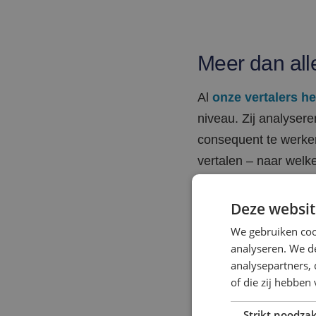
Meer dan all
Al
onze vertalers h
niveau. Zij analysere
consequent te werken
vertalen – naar welke
voor ons de normaal
Deze websit
We gebruiken coo
analyseren. We de
We staan in 
analysepartners,
of die zij hebbe
We delen graag onze 
documentatiestromen
Strikt noodzak