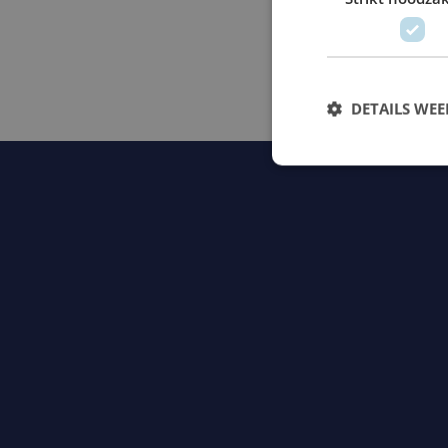
werkplaatshandboek
oplossingen.
DETAILS WE