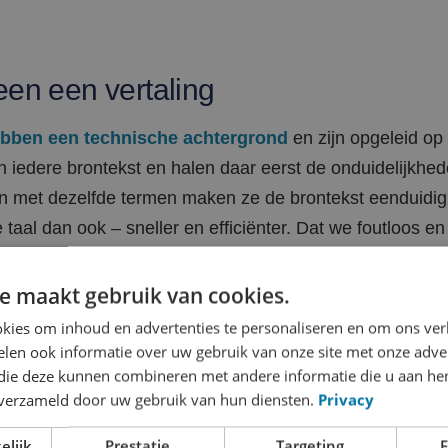
een een vertaling
ebben een technische achtergrond
en zijn opgeleid op 
n iedere brontekst en halen daar eerst de onduidelijkhed
 met dezelfde termen maken ze de brontekst eenduidig.
 taal dan ook – sneller en efficiënter. Dat we foutloos en 
ste zaak van de wereld.
e maakt gebruik van cookies.
kies om inhoud en advertenties te personaliseren en om ons ver
len ook informatie over uw gebruik van onze site met onze adver
de hoogste versnelling
 die deze kunnen combineren met andere informatie die u aan hen
n verzameld door uw gebruik van hun diensten.
Privacy
kennis en ervaring met u. Of het nu gaat om het beher
 binnen uw organisatie, communicatie naar uw klanten 
elijk
Prestatie
Targeting
F