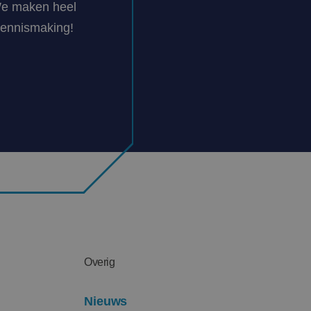
We maken heel
kennismaking!
Overig
Nieuws