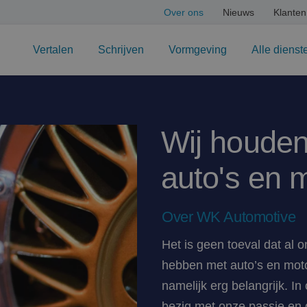
Over ons
Nieuws
Klanten
Vertalen
Schrijven
Vormgeving
Alle dienst
Wij houde
auto's en 
Over WK Automotive
Het is geen toeval dat al 
hebben met auto’s en mot
namelijk erg belangrijk. In
bezig met onze passie en 