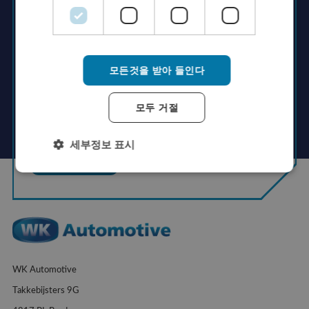
ITALIAN
Rutger Groenendijk
JAPANESE
Managing Director
KOREAN
모든것을 받아 들인다
+31 (0)76- 7820800
info@wkautomotive.com
모두 거절
세부정보 표시
문의하기
WK Automotive
Takkebijsters 9G