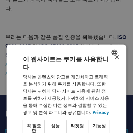
다.
우리는 다음과 같은 품질 인증을 획득했습니다.
ISO
9001:2015
및
ISO 17100:2015
. WK Automotive는
SAE J2450
표준
을 준수합니다. 또한
RAI
×
이 웹사이트는 쿠키를 사용합니
Automotive Industry NL
,
자동차 엔지니어 협회
다
DUTCH
ATC
,
VViN
,
GALA
, 그리고
tekom
의 회원입니다.
당사는 콘텐츠와 광고를 개인화하고 트래픽
FRENCH
을 분석하기 위해 쿠키를 사용합니다. 또한
ENGLISH
당사는 귀하의 당사 사이트 사용에 관한 정
보를 귀하가 제공했거나 귀하의 서비스 사용
GERMAN
을 통해 수집한 다른 정보와 결합할 수 있는
SPANISH
광고 및 분석 파트너와 공유합니다.
Privacy
Rutger에게 물어보세요.
CHINESE (SIMPLIFIED)
꼭 필요
성능
타겟팅
기능성
RUSSIAN
한