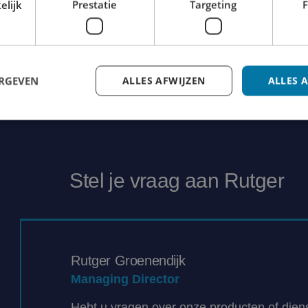
elijk
Prestatie
Targeting
F
ERGEVEN
ALLES AFWIJZEN
ALLES 
Stel je vraag aan Rutger
Rutger Groenendijk
Managing Director
Hebt u vragen over onze producten of dien