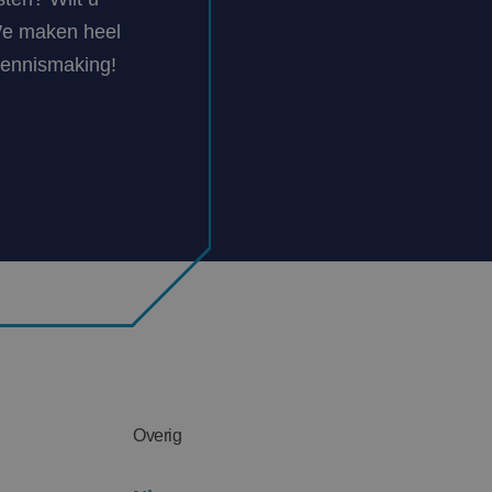
We maken heel
kennismaking!
Overig